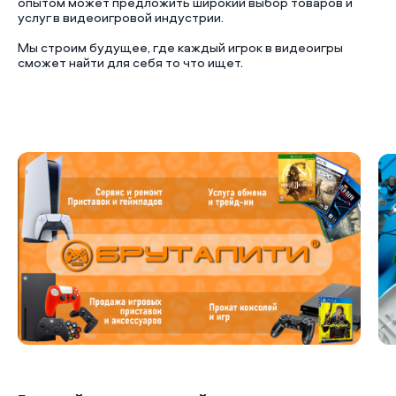
опытом может предложить широкий выбор товаров и
услуг в видеоигровой индустрии.
Мы строим будущее, где каждый игрок в видеоигры
сможет найти для себя то что ищет.
Б