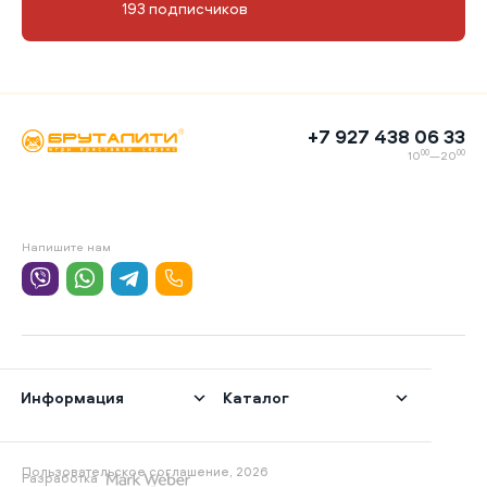
193 подписчиков
+7 927 438 06 33
00
00
10
—20
Напишите нам
Информация
Каталог
Пользовательское соглашение, 2026
Разработка