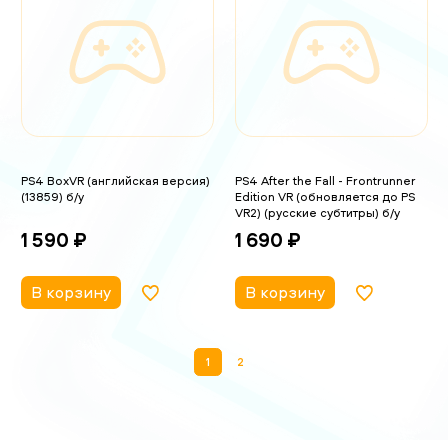
PS4 BoxVR (английская версия)
PS4 After the Fall - Frontrunner
(13859) б/у
Edition VR (обновляется до PS
VR2) (русские субтитры) б/у
1 590 ₽
1 690 ₽
В корзину
В корзину
1
2