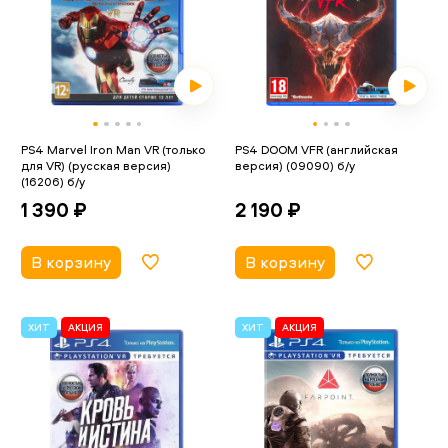
PS4 Marvel Iron Man VR (только
PS4 DOOM VFR (английская
для VR) (русская версия)
версия) (09090) б/у
(16206) б/у
2 190 ₽
1 390 ₽
В корзину
В корзину
ХИТ
АКЦИЯ
ХИТ
АКЦИЯ