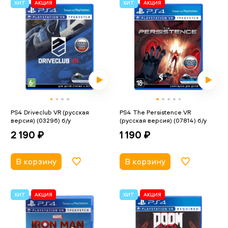
ХИТ
АКЦИЯ
ХИТ
АКЦИЯ
PS4 Driveclub VR (русская
PS4 The Persistence VR
версия) (03296) б/у
(русская версия) (07814) б/у
2 190 ₽
1 190 ₽
В корзину
В корзину
ХИТ
АКЦИЯ
ХИТ
АКЦИЯ