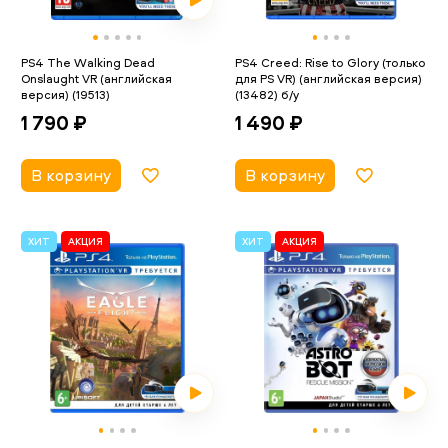
PS4 The Walking Dead
PS4 Creed: Rise to Glory (только
Onslaught VR (английская
для PS VR) (английская версия)
версия) (19513)
(13482) б/у
1 790 ₽
1 490 ₽
В корзину
В корзину
ХИТ
АКЦИЯ
ХИТ
АКЦИЯ