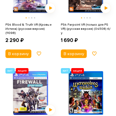
PS4 Blood & Truth VR (Кровь и
PS4 Farpoint VR (только для PS
Истина) (русская версия)
VR) (русская версия) (04508) б/
(11098)
у
2 290 ₽
1 690 ₽
В корзину
В корзину
ХИТ
АКЦИЯ
ХИТ
АКЦИЯ