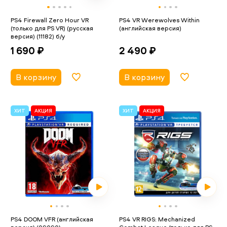
PS4 Firewall Zero Hour VR
PS4 VR Werewolves Within
(только для PS VR) (русская
(английская версия)
версия) (11182) б/у
2 490 ₽
1 690 ₽
В корзину
В корзину
ХИТ
АКЦИЯ
ХИТ
АКЦИЯ
PS4 DOOM VFR (английская
PS4 VR RIGS: Mechanized