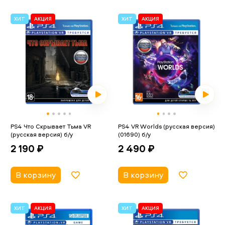
ХИТ
АКЦИЯ
ХИТ
АКЦИЯ
PS4 Что Скрывает Тьма VR
PS4 VR Worlds (русская версия)
(русская версия) б/у
(01690) б/у
2 190 ₽
2 490 ₽
В корзину
В корзину
ХИТ
АКЦИЯ
ХИТ
АКЦИЯ