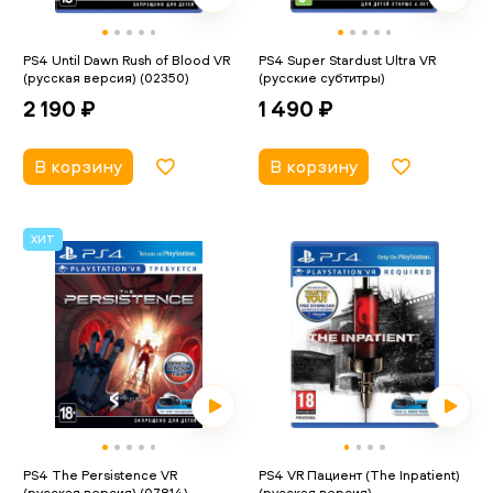
PS4 Until Dawn Rush of Blood VR
PS4 Super Stardust Ultra VR
(русская версия) (02350)
(русские субтитры)
2 190 ₽
1 490 ₽
В корзину
В корзину
ХИТ
PS4 The Persistence VR
PS4 VR Пациент (The Inpatient)
(русская версия) (07814)
(русская версия)