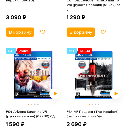
версия) (09090)
Combat League (только для PS
VR) (русская версия) (00257) б/
у
3 090 ₽
1 290 ₽
В корзину
В корзину
ХИТ
АКЦИЯ
ХИТ
АКЦИЯ
PS4 Arizona Sunshine VR
PS4 VR Пациент (The Inpatient)
(русская версия) (07980) б/у
(русская версия) б/у
1 590 ₽
2 690 ₽