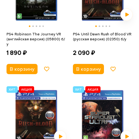
PS4 Robinson The Journey VR
PS4 Until Dawn Rush of Blood VR
(английская версия) (05800) б/
(русская версия) (02350) б/у
у
2 090 ₽
1 890 ₽
В корзину
В корзину
ХИТ
АКЦИЯ
ХИТ
АКЦИЯ