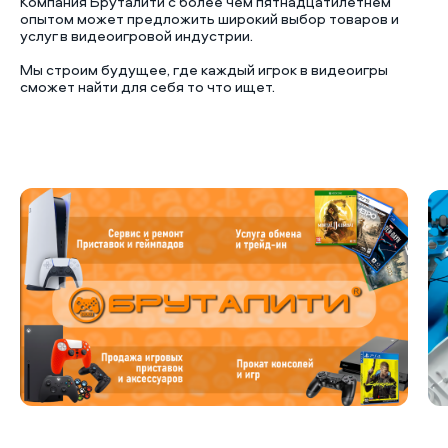
Компания Бруталити с более чем пятнадцатилетнем
опытом может предложить широкий выбор товаров и
услуг в видеоигровой индустрии.
Мы строим будущее, где каждый игрок в видеоигры
сможет найти для себя то что ищет.
Б